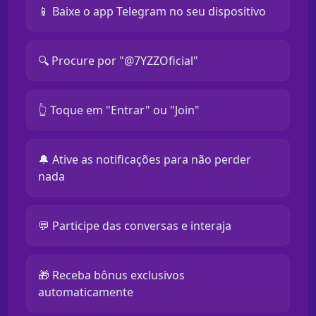
📱 Baixe o app Telegram no seu dispositivo
🔍 Procure por "@7YZZOficial"
👆 Toque em "Entrar" ou "Join"
🔔 Ative as notificações para não perder
nada
💬 Participe das conversas e interaja
🎁 Receba bônus exclusivos
automaticamente