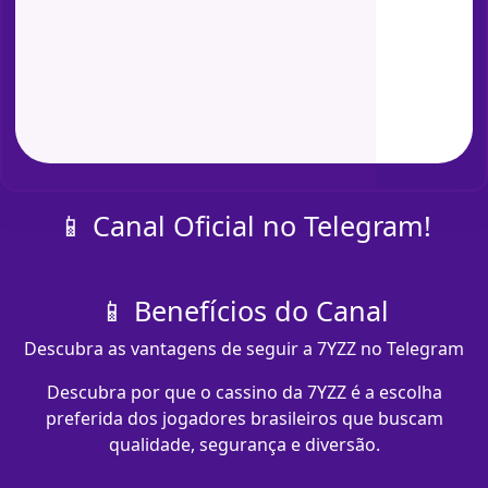
📱 Canal Oficial no Telegram!
📱 Benefícios do Canal
Descubra as vantagens de seguir a 7YZZ no Telegram
Descubra por que o cassino da 7YZZ é a escolha
preferida dos jogadores brasileiros que buscam
qualidade, segurança e diversão.